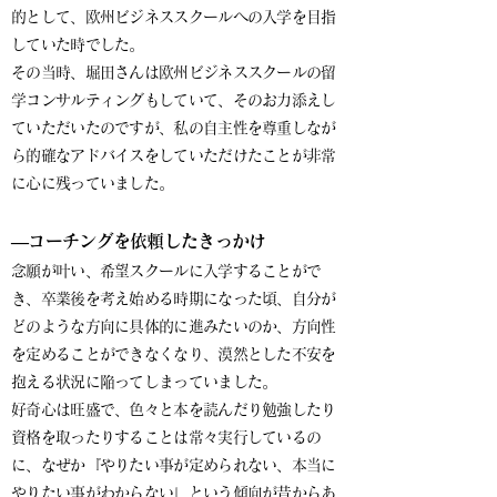
的として、欧州ビジネススクールへの入学を目指
していた時でした。
その当時、堀田さんは欧州ビジネススクールの留
学コンサルティングもしていて、そのお力添えし
ていただいたのですが、私の自主性を尊重しなが
ら的確なアドバイスをしていただけたことが非常
に心に残っていました。
​―コーチングを依頼したきっかけ
念願が叶い、希望スクールに入学することがで
き、卒業後を考え始める時期になった頃、自分が
どのような方向に具体的に進みたいのか、方向性
を定めることができなくなり、漠然とした不安を
抱える状況に陥ってしまっていました。
好奇心は旺盛で、色々と本を読んだり勉強したり
資格を取ったりすることは常々実行しているの
に、なぜか『やりたい事が定められない、本当に
やりたい事がわからない』という傾向が昔からあ