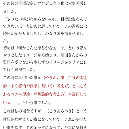
その後の目標設定とプロジェクト化は大変苦労し
ました。
『やりたい事がわからないのに、目標設定なんて
できない…』と初めは思っていて、この過程には
時間がかかりましたし、かなり頭を悩ませまし
た。
初めは『何かこんな感じかなぁ…？』というぼん
やりとしたイメージから始まり、堀田さんからの
質問を受けながら少しずつイメージをクリアにし
て行く過程でした。
この時に気付いた事が
【やりたい事＝自分の本能
的（より感情や直感に基づく）考え方】と【こう
あるべき＝理論・理想論的な考え方】を混同して
いる――。
という事でした。
これは私の場合ですが、【こうあるべき】という
理想的な考え方が癖になっていて、これがやりた
い事を探す上でのネックになっていた事に気付き