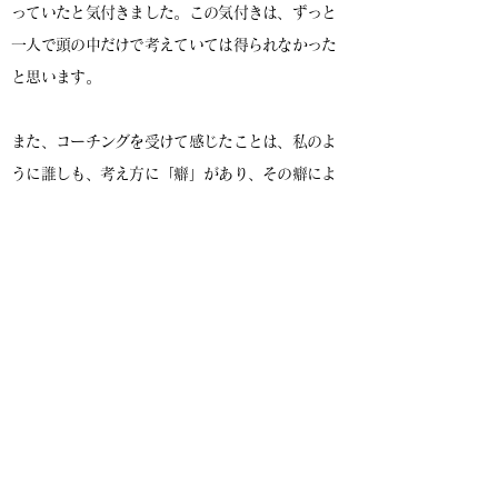
っていたと気付きました。この気付きは、ずっと
一人で頭の中だけで考えていては得られなかった
と思います。
また、コーチングを受けて感じたことは、私のよ
うに誰しも、考え方に「癖」があり、その癖によ
って悩んだり迷ったりすることがあるのではない
だろうか、という事でした。
しかし、癖は自分で気付くことができません。な
ので、このコーチングを通じて他者と一緒に自分
の考え方を見つめていく作業によって、思考の癖
に気付き、今までの考え方を見直す事ができるの
ではないだろうかと感じております。少なくと
も、私はこのような過程を堀田さんとのコーチン
グで経験させて頂きました。