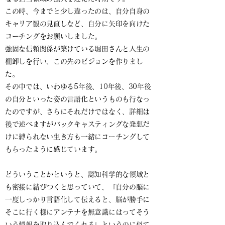
この時、今までと少し違ったのは、自分自身の
キャリア観の見直しなど、自分に矢印を向けた
コーチングをお願いしました。
強固な信頼関係が築けている堀田さんと人生の
棚卸しを行い、この先のビジョンを作りまし
た。
その中では、いわゆる5年後、10年後、30年後
の自分といった姿の言語化というものも行なっ
たのですが、さらにそれだけではなく、詳細は
後で述べますがバックキャスティングな発想だ
けに縛られない生き方も一緒にコーチングして
もらったように感じています。
どういうことかというと、認知科学的な領域と
も密接に結びつくと思っていて、『自分の脳に
一度しっかり言語化して伝えると、脳が勝手に
そこに行く様にアンテナを無意識にはってそう
いう情報を取り込んでくれる』というのに似て