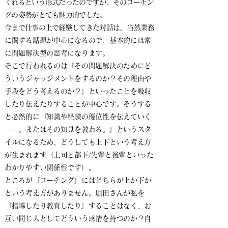
くれるという形式だったのですが、そのコーチン
グの姿勢がとても魅力的でした。
今まで仕事の上で経験してきた対話は
、当然業務
に関する話題が中心になるので、基本的には常
に問題解決型の思考になります。
そこで行われるのは『その問題解決のためにど
ういうジャッジメントをするのか？その理由や
手段をどう考えるのか？』といったことを吸収
したり伝えたりすることが中心です。そうする
と必然的に『知識や経験の優位性を伝えていく
――。またはその知見を教わる。』というスタ
イルになるため、どうしても上下という考え方
が生まれます（上司と部下/先輩と後輩といった
わかりやすい関係性です）。
ところが『コーチング』にはどちらが上か下か
という考え方がありません。堀田さんが私を
『指導したり教育したり』することはなく、お
互い同じ人としてどういう感情を持つのか？自