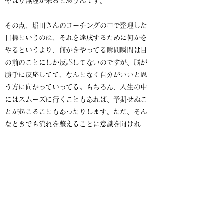
やはり無理が来ると思うんです。
その点、堀田さんのコーチングの中で整理した
目標というのは、それを達成するために何かを
やるというより、何かをやってる瞬間瞬間は目
の前のことにしか反応してないのですが、脳が
勝手に反応してて、なんとなく自分がいいと思
う方に向かっていってる。もちろん、人生の中
にはスムーズに行くこともあれば、予期せぬこ
とが起こることもあったりします。ただ、そん
なときでも流れを整えることに意識を向けれ
ば、結果として振り返ってみると目標達成して
る。そんな印象です。
堀田さんがコーチングの中で仰ってた『サステ
ィナブル』ってこういうことなんだ。と実感し
ています。